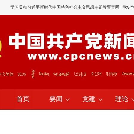
工会新
忘初心、牢记使命"官网
|
中共中央党史和文献研究院
|
中国共产党历史和文
首页
要闻
党建
理论