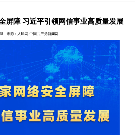
全屏障 习近平引领网信事业高质量发展
5:48 来源：
人民网-中国共产党新闻网