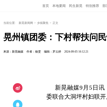
首页
本地要闻
民生新晃
特别推荐
部
当前位置:
新晃新闻网
>
乡镇聚焦
>
正文
晃州镇团委：下村帮扶问民
来源：新晃融媒
作者：杨雯
编辑：罗云婷
2024-09-05 16:12:21
新晃融媒9月5日讯
委联合大洞坪村妇联开