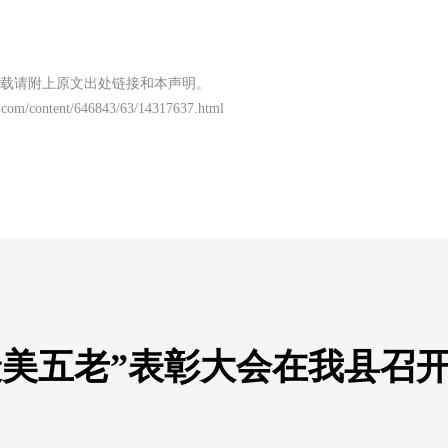
载请附上原文出处链接和本声明。
.com/content/646843/63/14317637.html
最美五老”表彰大会在我县召