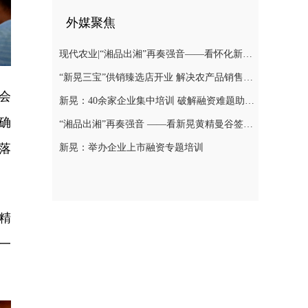
外媒聚焦
现代农业|“湘品出湘”再奏强音——看怀化新晃黄精曼谷签单背后的“强链密码”
“新晃三宝”供销臻选店开业 解决农产品销售难题
会
新晃：40余家企业集中培训 破解融资难题助力发展
确
“湘品出湘”再奏强音 ——看新晃黄精曼谷签单背后的“强链密码”
落
新晃：举办企业上市融资专题培训
精
一