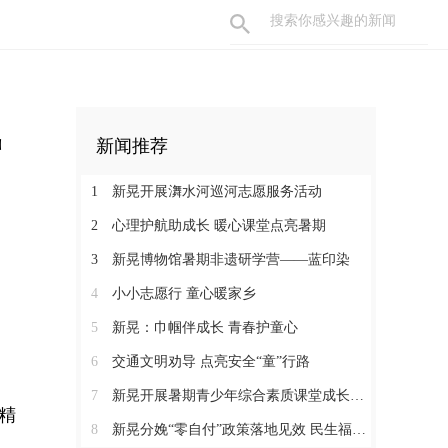
罗
新闻推荐
1
新晃开展㵲水河巡河志愿服务活动
2
心理护航助成长 暖心课堂点亮暑期
3
新晃博物馆暑期非遗研学营——蓝印染
4
小小志愿行 童心暖家乡
5
新晃：巾帼伴成长 青春护童心
6
交通文明劝导 点亮安全“童”行路
7
新晃开展暑期青少年综合素质课堂成长营活动
精
8
新晃分娩“零自付”政策落地见效 民生福祉惠及育龄群众