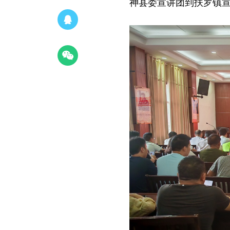
神县委宣讲团到扶罗镇