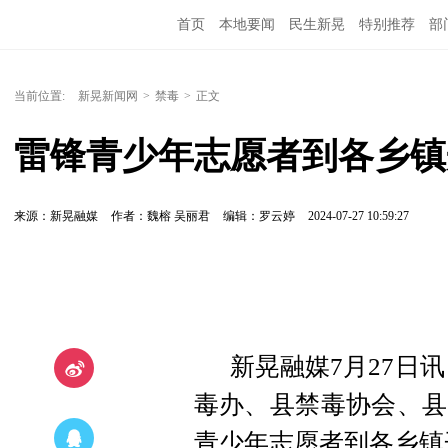
首页
本地要闻
民生新晃
特别推荐
部
当前位置:
新晃新闻网
>
禁毒
>
正文
雷锋青少年志愿者到各乡镇
来源：新晃融媒
作者：魏榕 吴丽君
编辑：罗云婷
2024-07-27 10:59:27
新晃融媒7月27日
毒办、县禁毒协会、县
青少年志愿者到各乡镇