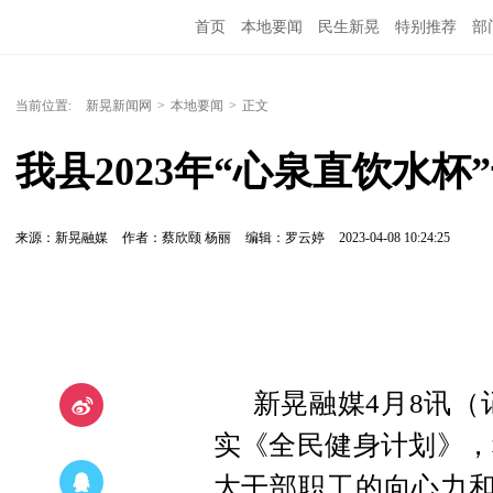
首页
本地要闻
民生新晃
特别推荐
部
当前位置:
新晃新闻网
>
本地要闻
>
正文
我县2023年“心泉直饮水
来源：新晃融媒
作者：蔡欣颐 杨丽
编辑：罗云婷
2023-04-08 10:24:25
新晃融媒4月8讯（
实《全民健身计划》，
大干部职工的向心力和凝