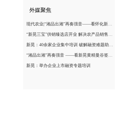
外媒聚焦
现代农业|“湘品出湘”再奏强音——看怀化新晃黄精曼谷签单背后的“强链密码”
“新晃三宝”供销臻选店开业 解决农产品销售难题
新晃：40余家企业集中培训 破解融资难题助力发展
“湘品出湘”再奏强音 ——看新晃黄精曼谷签单背后的“强链密码”
新晃：举办企业上市融资专题培训