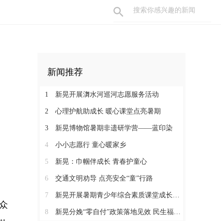
新闻推荐
1
新晃开展㵲水河巡河志愿服务活动
2
心理护航助成长 暖心课堂点亮暑期
3
新晃博物馆暑期非遗研学营——蓝印染
4
小小志愿行 童心暖家乡
5
新晃：巾帼伴成长 青春护童心
6
交通文明劝导 点亮安全“童”行路
7
新晃开展暑期青少年综合素质课堂成长营活动
众
8
新晃分娩“零自付”政策落地见效 民生福祉惠及育龄群众