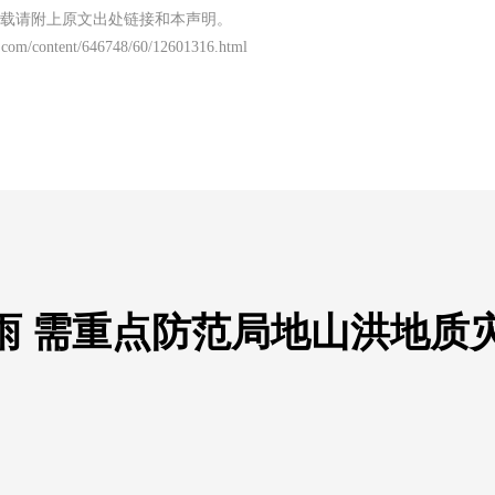
载请附上原文出处链接和本声明。
.com/content/646748/60/12601316.html
降雨 需重点防范局地山洪地质