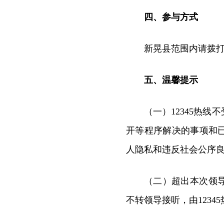
四、参与
方式
新晃县范围内请拨打12
五、
温馨提示
（一）12345热
开等程序解决的事项和
人隐私和违反社会公序
（二）超出本次领
不转领导接听，由123