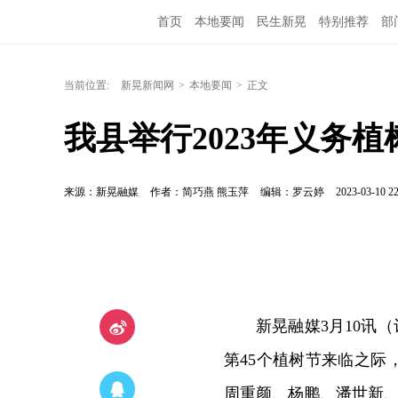
首页
本地要闻
民生新晃
特别推荐
部
当前位置:
新晃新闻网
>
本地要闻
>
正文
我县举行2023年义务植
来源：新晃融媒
作者：简巧燕 熊玉萍
编辑：罗云婷
2023-03-10 22
新晃融媒3月10讯
第45个植树节来临之际
周重颜、杨鹏、潘世新