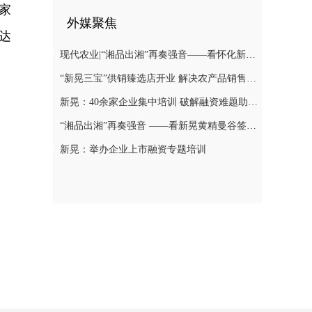
家
外媒聚焦
达
现代农业|“湘品出湘”再奏强音——看怀化新晃黄精曼谷签单背后的“强链密码”
“新晃三宝”供销臻选店开业 解决农产品销售难题
新晃：40余家企业集中培训 破解融资难题助力发展
“湘品出湘”再奏强音 ——看新晃黄精曼谷签单背后的“强链密码”
新晃：举办企业上市融资专题培训