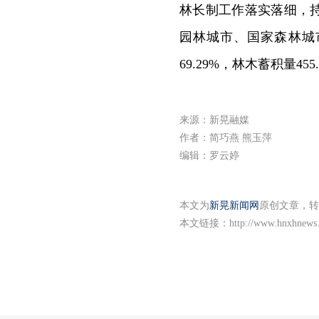
林长制工作落实落细，
园林城市、国家森林城市
69.29%，林木蓄积量45
来源：新晃融媒
作者：简巧燕 熊玉萍
编辑：罗云婷
本文为
新晃新闻网
原创文章，转
本文链接：
http://www.hnxhnews