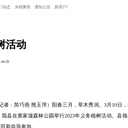
门动态
乡镇聚焦
通知公告
新晃TV
树活动
:44:29
（记者：简巧燕 熊玉萍）阳春三月，草木秀润。3月10日，
，我县在黄家垅森林公园举行2023年义务植树活动。县领
、田新益等参加。