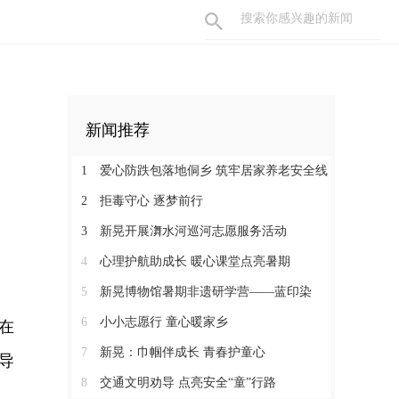
新闻推荐
1
爱心防跌包落地侗乡 筑牢居家养老安全线
2
拒毒守心 逐梦前行
3
新晃开展㵲水河巡河志愿服务活动
4
心理护航助成长 暖心课堂点亮暑期
5
新晃博物馆暑期非遗研学营——蓝印染
6
小小志愿行 童心暖家乡
在
7
新晃：巾帼伴成长 青春护童心
导
8
交通文明劝导 点亮安全“童”行路