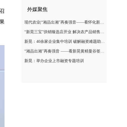
外媒聚焦
召
果
现代农业|“湘品出湘”再奏强音——看怀化新晃黄精曼谷签单背后的“强链密码”
“新晃三宝”供销臻选店开业 解决农产品销售难题
新晃：40余家企业集中培训 破解融资难题助力发展
“湘品出湘”再奏强音 ——看新晃黄精曼谷签单背后的“强链密码”
新晃：举办企业上市融资专题培训