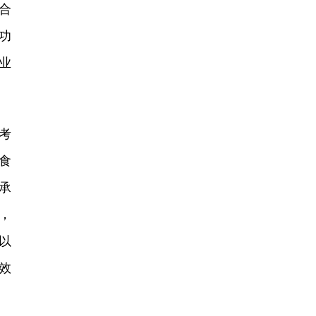
合
功
业
考
食
承
，
以
效