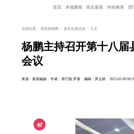
首页
本地要闻
民生新晃
特别推荐
部
当前位置:
新晃新闻网
>
县长近期活动
>
正文
杨鹏主持召开第十八届县
会议
来源：新晃融媒
作者：简巧燕 罗倩
编辑：罗云婷
2023-02-09 09:2