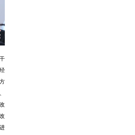
干
经
方
、
改
改
进