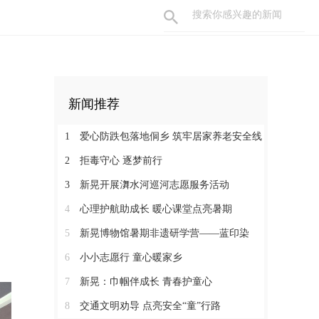
新闻推荐
1
爱心防跌包落地侗乡 筑牢居家养老安全线
2
拒毒守心 逐梦前行
3
新晃开展㵲水河巡河志愿服务活动
4
心理护航助成长 暖心课堂点亮暑期
5
新晃博物馆暑期非遗研学营——蓝印染
6
小小志愿行 童心暖家乡
7
新晃：巾帼伴成长 青春护童心
8
交通文明劝导 点亮安全“童”行路