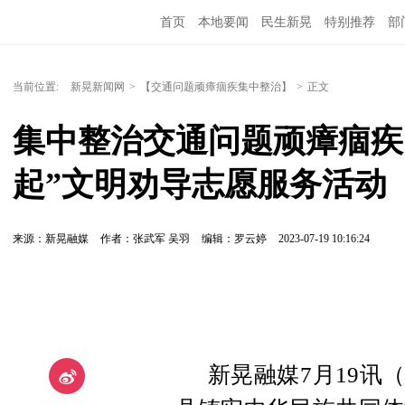
首页
本地要闻
民生新晃
特别推荐
部
当前位置:
新晃新闻网
>
【交通问题顽瘴痼疾集中整治】
>
正文
集中整治交通问题顽瘴痼疾
起”文明劝导志愿服务活动
来源：新晃融媒
作者：张武军 吴羽
编辑：罗云婷
2023-07-19 10:16:24
新晃融媒7月19讯