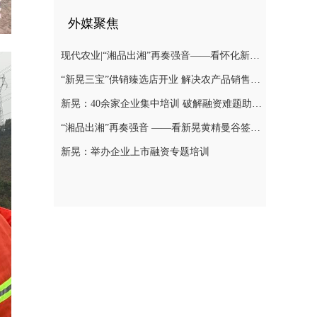
外媒聚焦
现代农业|“湘品出湘”再奏强音——看怀化新晃黄精曼谷签单背后的“强链密码”
“新晃三宝”供销臻选店开业 解决农产品销售难题
新晃：40余家企业集中培训 破解融资难题助力发展
“湘品出湘”再奏强音 ——看新晃黄精曼谷签单背后的“强链密码”
新晃：举办企业上市融资专题培训