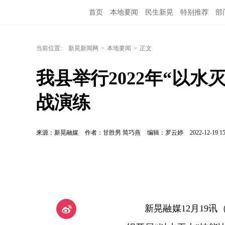
首页
本地要闻
民生新晃
特别推荐
部
当前位置:
新晃新闻网
>
本地要闻
>
正文
我县举行2022年“以
战演练
来源：新晃融媒
作者：甘胜男 简巧燕
编辑：罗云婷
2022-12-19 15
新晃融媒12月19讯