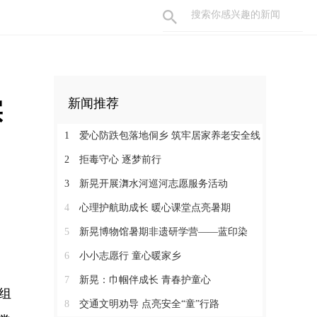
实
新闻推荐
1
爱心防跌包落地侗乡 筑牢居家养老安全线
2
拒毒守心 逐梦前行
3
新晃开展㵲水河巡河志愿服务活动
4
心理护航助成长 暖心课堂点亮暑期
5
新晃博物馆暑期非遗研学营——蓝印染
6
小小志愿行 童心暖家乡
7
新晃：巾帼伴成长 青春护童心
组
8
交通文明劝导 点亮安全“童”行路