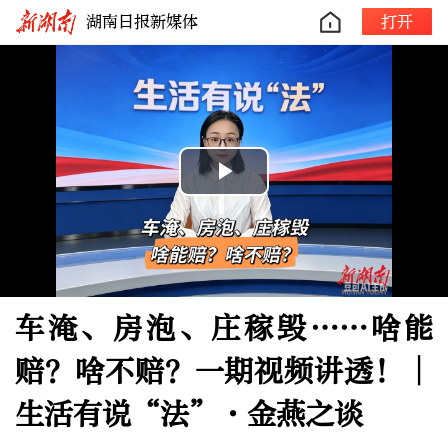
湖南日报新媒体
打开
Play
Video
车淹、房泡、庄稼毁……啥能
赔？啥不赔？一期视频讲透！︱
生活有说“法”·金燕之谈