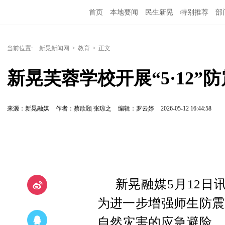
首页
本地要闻
民生新晃
特别推荐
部
当前位置:
新晃新闻网
>
教育
>
正文
新晃芙蓉学校开展“5·12
来源：新晃融媒
作者：蔡欣颐 张琼之
编辑：罗云婷
2026-05-12 16:44:58
新晃融媒5月12日
为进一步增强师生防震
自然灾害的应急避险、