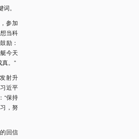
键词。
时，参加
我想当科
鼓励：
潜艇今天
真。”
星发射升
习近平
：“保持
习，努
的回信