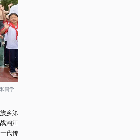
记和同学
瑶族乡第
战湘江
代一代传