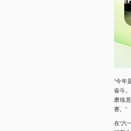
“今年
奋斗
磨练
赛。”
在“六