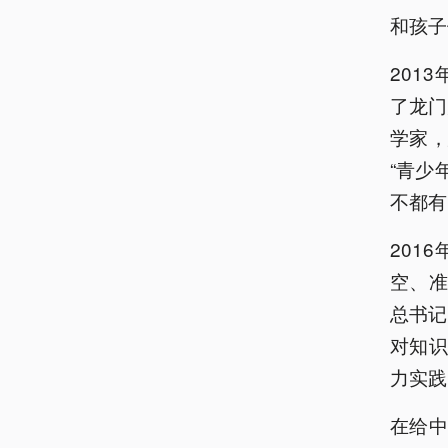
和孩子
201
了龙门
学家
“青少
不都有
201
空、
总书记
对知
力实践
在给