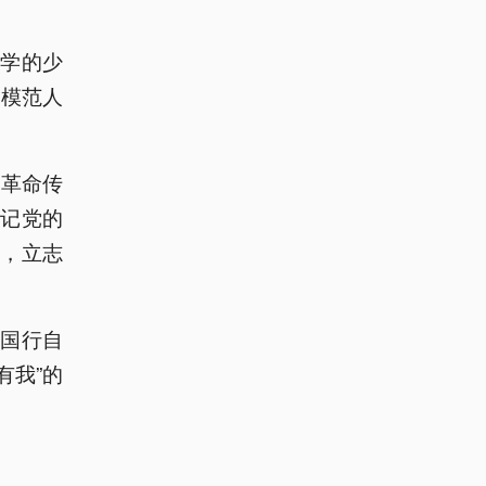
小学的少
雄模范人
强革命传
记党的
，立志
国行自
有我”的