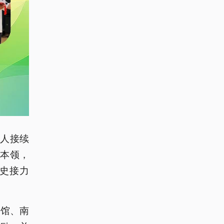
代人接续
本领，
史接力
念馆、南