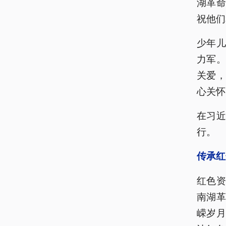
湖革
祝他们
少年
力军
关爱
心关怀
在习
行。
传承红
红色
南湖
嵘岁