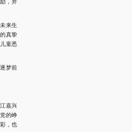
励，并
未来生
的真挚
儿童悉
逐梦前
江嘉兴
党的峥
彩，也