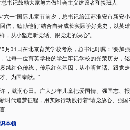
”总书记鼓励大家努力做社会主义建设者和接班人。
1年“六一”国际儿童节前夕，总书记给江苏淮安市新安
回信，勉励他们“结合自身成长实际学好党史，以英
样，从小坚定听党话、跟党走的决心”。
3年5月31日在北京育英学校考察，总书记叮嘱：“要加
育，让每一位育英学校的学生牢记学校的光荣历史，铭
，赓续红色传统，传承红色基因，从小听党话、跟党走
才、为国奉献。”
期许，滋润心田。广大少年儿童把爱国情、强国志、报
新时代追梦征程，用实际行动践行着“请党放心、强国
言。
识本领