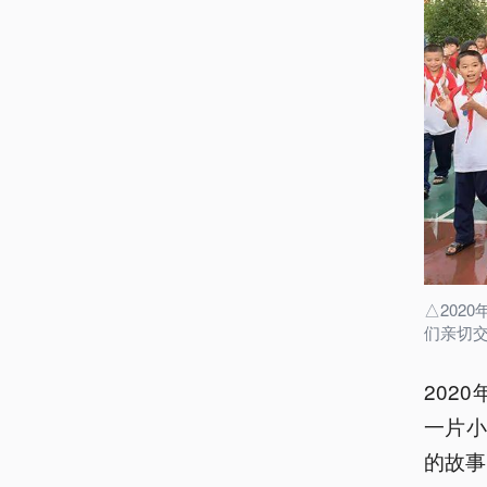
△202
们亲切
202
一片
的故事