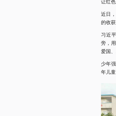
让红色
近日
的收获
习近
旁，
爱国、
少年
年儿童