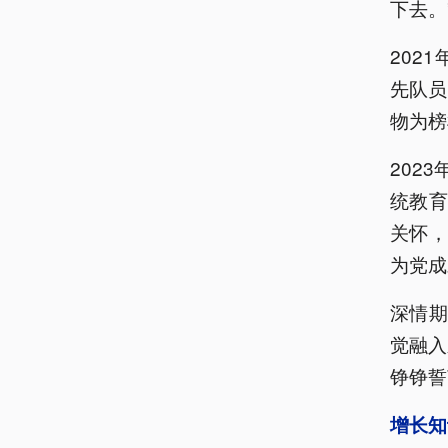
下去。
202
先队员
物为榜
202
统教
关怀
为党成
深情
觉融入
铮铮誓
增长知