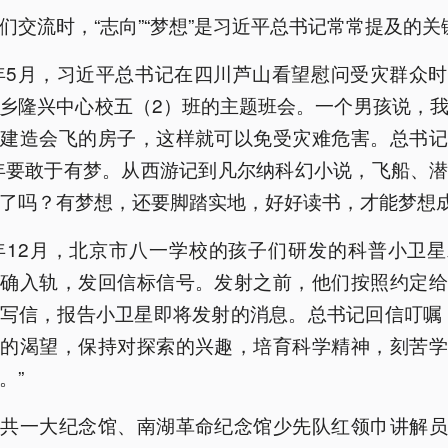
们交流时，“志向”“梦想”是习近平总书记常常提及的关
3年5月，习近平总书记在四川芦山看望慰问受灾群众
乡隆兴中心校五（2）班的主题班会。一个男孩说，
，建造会飞的房子，这样就可以免受灾难危害。总书记
年要敢于有梦。从西游记到凡尔纳科幻小说，飞船、
了吗？有梦想，还要脚踏实地，好好读书，才能梦想成
6年12月，北京市八一学校的孩子们研发的科普小卫
准确入轨，发回信标信号。发射之前，他们按照约定给
写信，报告小卫星即将发射的消息。总书记回信叮嘱
识的渴望，保持对探索的兴趣，培育科学精神，刻苦学
。”
中共一大纪念馆、南湖革命纪念馆少先队红领巾讲解员