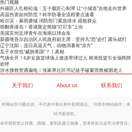
热门视频
外籍匠人扎根松滋：五十载匠心制琴 让“小城造”吉他走向世界
高温伤害如何防范？科学防暑全流程要点速看
哈尔滨：暴雨袭城 消防部门紧急排水 疏散群众
萌翻香港岛！香港限定熊猫“叮叮车”上街
美国宾州足球青年在海南以球会友
新疆维吾尔自治区人民政府副主席：坚持凡“恐”必打 露头就打
辽宁沈阳：连日高温天气，动物消暑有“凉方”
瓜子水饺也“威胁美国”？丨真相
气场全开！6岁女孩篮球场上接连带球过人 精准投篮引全场阵阵
欢呼
涉水搜救突遇漏电！张家界社区书记徒手破窗营救被困老人
关于我们
About us
联系我们
本网站所刊载信息，不代表中新社和中新网观点。 刊用本网站稿件，务
经书面授权。
未经授权禁止转载、摘编、复制及建立镜像，违者将依法追究法律责任。