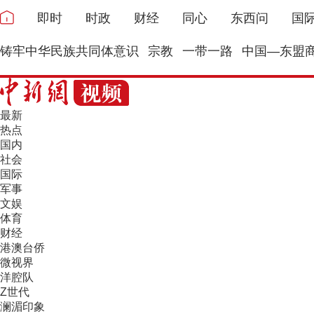
即时
时政
财经
同心
东西问
国
铸牢中华民族共同体意识
宗教
一带一路
中国—东盟
最新
热点
国内
社会
国际
军事
文娱
体育
财经
港澳台侨
微视界
洋腔队
Z世代
澜湄印象