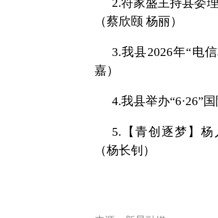
2.符家盛主持县委
（蔡欣颐 杨丽）
3.我县2026年
嘉）
4.我县举办“6·2
5.【青创逐梦】
（杨长钊）