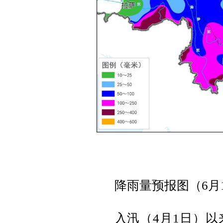
降雨量预报图（6月1
入汛
（
4
月
1
日
）
以